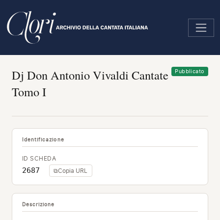
Salta
al
contenuto
principale
Dj Don Antonio Vivaldi Cantate
Pubblicato
Tomo I
Identificazione
ID SCHEDA
2687
⧉
Copia URL
Descrizione