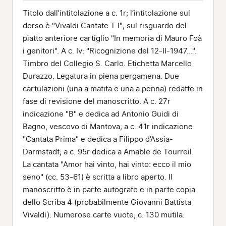
Titolo dall’intitolazione a c. 1r; l’intitolazione sul
dorso è "Vivaldi Cantate T I"; sul risguardo del
piatto anteriore cartiglio "In memoria di Mauro Foà
i genitori". A c. Iv: "Ricognizione del 12-II-1947...".
Timbro del Collegio S. Carlo. Etichetta Marcello
Durazzo. Legatura in piena pergamena. Due
cartulazioni (una a matita e una a penna) redatte in
fase di revisione del manoscritto. A c. 27r
indicazione "B" e dedica ad Antonio Guidi di
Bagno, vescovo di Mantova; a c. 41r indicazione
"Cantata Prima" e dedica a Filippo d’Assia-
Darmstadt; a c. 95r dedica a Amable de Tourreil.
La cantata "Amor hai vinto, hai vinto: ecco il mio
seno" (cc. 53-61) è scritta a libro aperto. Il
manoscritto è in parte autografo e in parte copia
dello Scriba 4 (probabilmente Giovanni Battista
Vivaldi). Numerose carte vuote; c. 130 mutila.