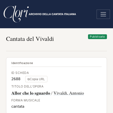
Salta
al
contenuto
principale
Cantata del Vivaldi
Pubblicato
Identificazione
ID SCHEDA
2688
⧉
Copia URL
TITOLO DELL'OPERA
Allor che lo sguardo
/
Vivaldi, Antonio
FORMA MUSICALE
cantata