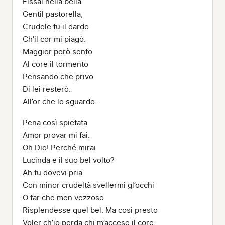
Fissai nella bella
Gentil pastorella,
Crudele fu il dardo
Ch’il cor mi piagò.
Maggior però sento
Al core il tormento
Pensando che privo
Di lei resterò.
All’or che lo sguardo...
Pena così spietata
Amor provar mi fai.
Oh Dio! Perché mirai
Lucinda e il suo bel volto?
Ah tu dovevi pria
Con minor crudeltà svellermi gl’occhi
O far che men vezzoso
Risplendesse quel bel. Ma così presto
Voler ch’io perda chi m’accese il core