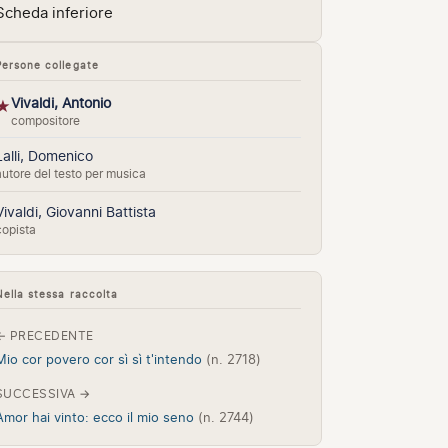
Scheda inferiore
Persone collegate
Vivaldi, Antonio
★
compositore
Lalli, Domenico
autore del testo per musica
Vivaldi, Giovanni Battista
copista
Nella stessa raccolta
← PRECEDENTE
Mio cor povero cor sì sì t'intendo
(n. 2718)
SUCCESSIVA →
Amor hai vinto: ecco il mio seno
(n. 2744)