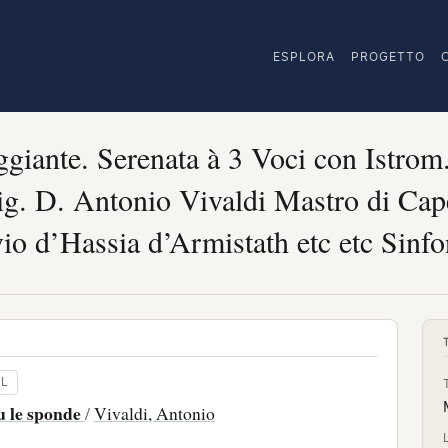
ESPLORA
PROGETTO
giante. Serenata à 3 Voci con Istrom.t
g. D. Antonio Vivaldi Mastro di Cape
io d’Hassia d’Armistath etc etc Sinfo
RL
u le sponde
/
Vivaldi, Antonio