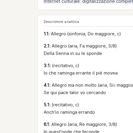
Internet culturale: digitalizzazione comple
Descrizione analitica
1.1:
Allegro (sinfonia, Do maggiore, c)
2.1:
Allegro (aria, Fa maggiore, 3/8)
Della Senna in su le sponde
3.1:
(recitativo, c)
Io che raminga errante il piè movea
4.1:
Allegro ma non molto (aria, Si♭ maggior
Se qui pace talor vo cercando
5.1:
(recitativo, c)
Anch'io raminga errando
6.1:
Allegro (aria, Re maggiore, 3/8)
In quest'onde che feconde