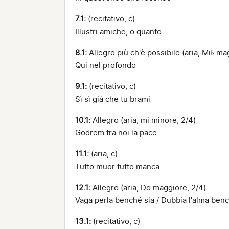
7.1:
(recitativo, c)
Illustri amiche, o quanto
8.1:
Allegro più ch'è possibile (aria, Mi♭ ma
Qui nel profondo
9.1:
(recitativo, c)
Sì sì già che tu brami
10.1:
Allegro (aria, mi minore, 2/4)
Godrem fra noi la pace
11.1:
(aria, c)
Tutto muor tutto manca
12.1:
Allegro (aria, Do maggiore, 2/4)
Vaga perla benché sia / Dubbia l'alma benc
13.1:
(recitativo, c)