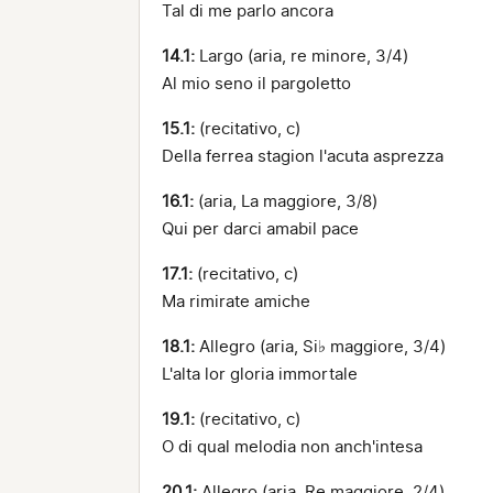
Tal di me parlo ancora
14.1:
Largo (aria, re minore, 3/4)
Al mio seno il pargoletto
15.1:
(recitativo, c)
Della ferrea stagion l'acuta asprezza
16.1:
(aria, La maggiore, 3/8)
Qui per darci amabil pace
17.1:
(recitativo, c)
Ma rimirate amiche
18.1:
Allegro (aria, Si♭ maggiore, 3/4)
L'alta lor gloria immortale
19.1:
(recitativo, c)
O di qual melodia non anch'intesa
20.1:
Allegro (aria, Re maggiore, 2/4)