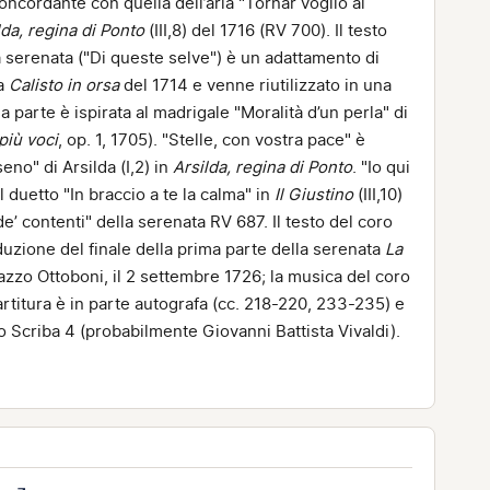
oncordante con quella dell’aria "Tornar voglio al
lda, regina di Ponto
(III,8) del 1716 (RV 700). Il testo
a serenata ("Di queste selve") è un adattamento di
ta
Calisto in orsa
del 1714 e venne riutilizzato in una
 parte è ispirata al madrigale "Moralità d’un perla" di
 più voci
, op. 1, 1705). "Stelle, con vostra pace" è
eno" di Arsilda (I,2) in
Arsilda, regina di Ponto
. "Io qui
 duetto "In braccio a te la calma" in
Il Giustino
(III,10)
e’ contenti" della serenata RV 687. Il testo del coro
 riduzione del finale della prima parte della serenata
La
alazzo Ottoboni, il 2 settembre 1726; la musica del coro
artitura è in parte autografa (cc. 218-220, 233-235) e
o Scriba 4 (probabilmente Giovanni Battista Vivaldi).