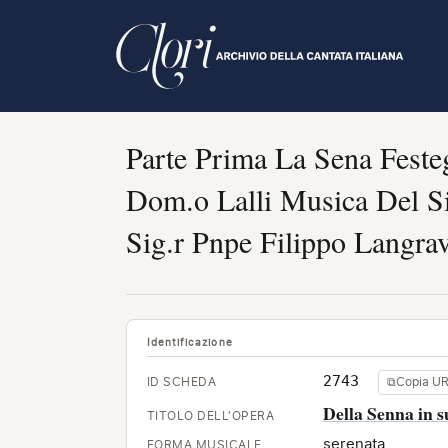
Salta
al
contenuto
principale
Parte Prima La Sena Festeg
Dom.o Lalli Musica Del Si
Sig.r Pnpe Filippo Langrav
Identificazione
2743
ID SCHEDA
⧉
Copia U
Della Senna in s
TITOLO DELL'OPERA
serenata
FORMA MUSICALE