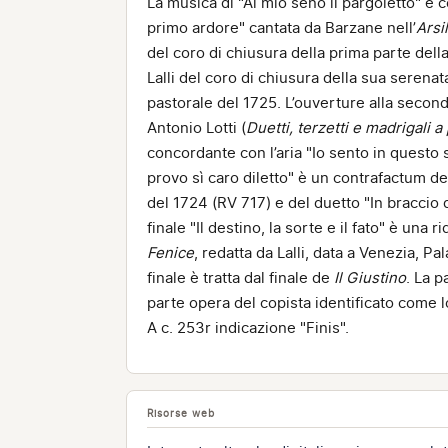
La musica di "Al mio seno il pargoletto" è c
primo ardore" cantata da Barzane nell’
Arsi
del coro di chiusura della prima parte dell
Lalli del coro di chiusura della sua serena
pastorale del 1725. L’ouverture alla seconda
Antonio Lotti (
Duetti, terzetti e madrigali a
concordante con l’aria "Io sento in questo s
provo sì caro diletto" è un contrafactum del
del 1724 (RV 717) e del duetto "In braccio d
finale "Il destino, la sorte e il fato" è una
Fenice
, redatta da Lalli, data a Venezia, P
finale è tratta dal finale de
Il Giustino
. La p
parte opera del copista identificato come l
A c. 253r indicazione "Finis".
Risorse web