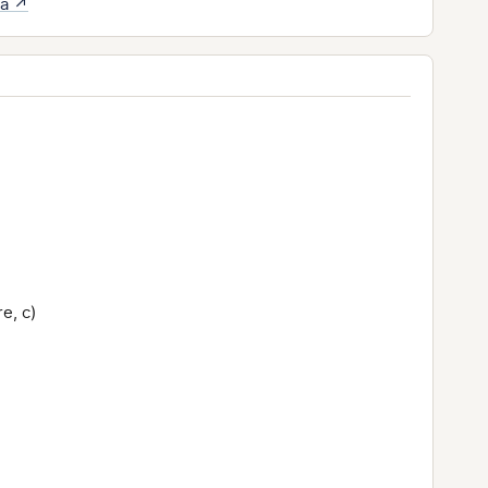
ta ↗
e, c)