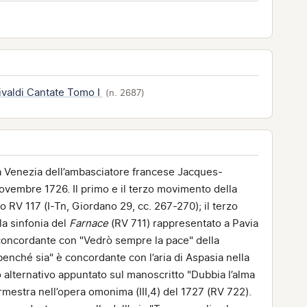
ivaldi Cantate Tomo I
(n. 2687)
 a Venezia dell’ambasciatore francese Jacques-
ovembre 1726. Il primo e il terzo movimento della
to RV 117 (I-Tn, Giordano 29, cc. 267-270); il terzo
la sinfonia del
Farnace
(RV 711) rappresentato a Pavia
è concordante con "Vedrò sempre la pace" della
benché sia" è concordante con l’aria di Aspasia nella
to alternativo appuntato sul manoscritto "Dubbia l’alma
rmestra nell’opera omonima (III,4) del 1727 (RV 722).