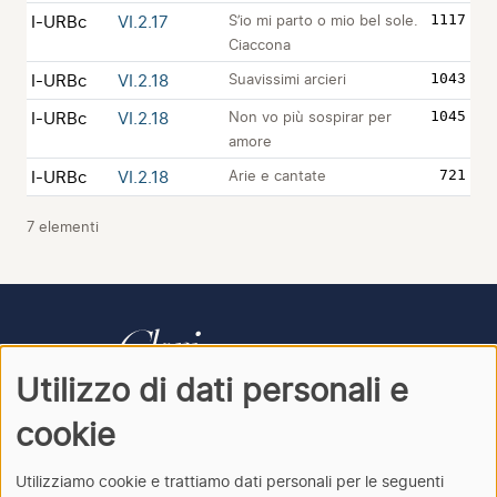
I-URBc
VI.2.17
S’io mi parto o mio bel sole.
1117
Ciaccona
I-URBc
VI.2.18
Suavissimi arcieri
1043
I-URBc
VI.2.18
Non vo più sospirar per
1045
amore
I-URBc
VI.2.18
Arie e cantate
721
7 elementi
Utilizzo di dati personali e
CONTATTI
PRIVACY
ACCEDI
cookie
Utilizziamo cookie e trattiamo dati personali per le seguenti