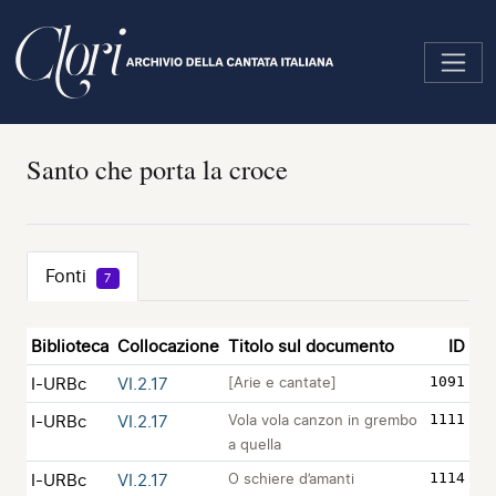
Salta
al
contenuto
principale
Santo che porta la croce
Fonti
7
Biblioteca
Collocazione
Titolo sul documento
ID
I-URBc
VI.2.17
[Arie e cantate]
1091
I-URBc
VI.2.17
Vola vola canzon in grembo
1111
a quella
I-URBc
VI.2.17
O schiere d’amanti
1114