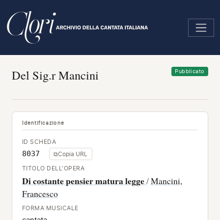
Salta
al
contenuto
principale
Del Sig.r Mancini
Pubblicato
Identificazione
ID SCHEDA
8037
⧉
Copia URL
TITOLO DELL'OPERA
Di costante pensier matura legge
/
Mancini,
Francesco
FORMA MUSICALE
cantata