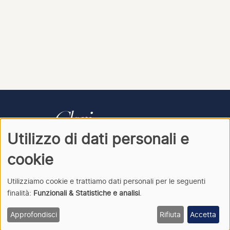
Utilizzo di dati personali e
CONTATTI
PRIVACY
ACCEDI
cookie
Utilizziamo cookie e trattiamo dati personali per le seguenti
finalità:
Funzionali & Statistiche e analisi
.
Clori
· Archivio della cantata italiana · © 2026
Approfondisci
Rifiuta
Accetta