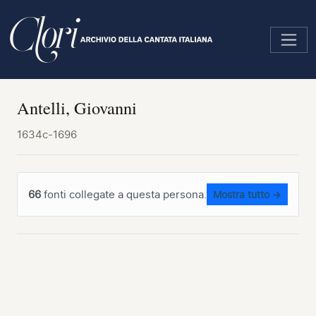
Salta
al
contenuto
principale
Antelli, Giovanni
1634c-1696
66
fonti collegate a questa persona.
Mostra tutto →