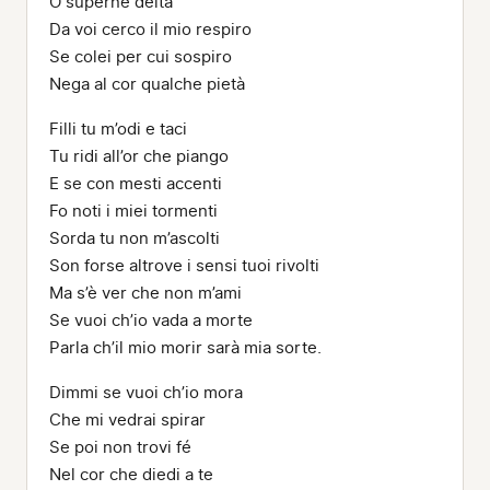
O superne deità
Da voi cerco il mio respiro
Se colei per cui sospiro
Nega al cor qualche pietà
Filli tu m’odi e taci
Tu ridi all’or che piango
E se con mesti accenti
Fo noti i miei tormenti
Sorda tu non m’ascolti
Son forse altrove i sensi tuoi rivolti
Ma s’è ver che non m’ami
Se vuoi ch’io vada a morte
Parla ch’il mio morir sarà mia sorte.
Dimmi se vuoi ch’io mora
Che mi vedrai spirar
Se poi non trovi fé
Nel cor che diedi a te