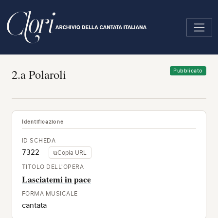
Salta
al
contenuto
principale
2.a Polaroli
Pubblicato
Identificazione
ID SCHEDA
7322
⧉
Copia URL
TITOLO DELL'OPERA
Lasciatemi in pace
FORMA MUSICALE
cantata