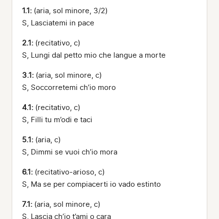
1.1:
(aria, sol minore, 3/2)
S, Lasciatemi in pace
2.1:
(recitativo, c)
S, Lungi dal petto mio che langue a morte
3.1:
(aria, sol minore, c)
S, Soccorretemi ch’io moro
4.1:
(recitativo, c)
S, Filli tu m’odi e taci
5.1:
(aria, c)
S, Dimmi se vuoi ch’io mora
6.1:
(recitativo-arioso, c)
S, Ma se per compiacerti io vado estinto
7.1:
(aria, sol minore, c)
S, Lascia ch’io t’ami o cara