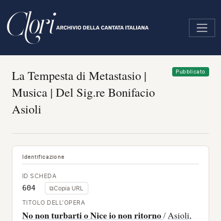
Salta
al
contenuto
principale
La Tempesta di Metastasio |
Pubblicato
Musica | Del Sig.re Bonifacio
Asioli
Identificazione
ID SCHEDA
604
⧉
Copia URL
TITOLO DELL'OPERA
No non turbarti o Nice io non ritorno
/
Asioli,