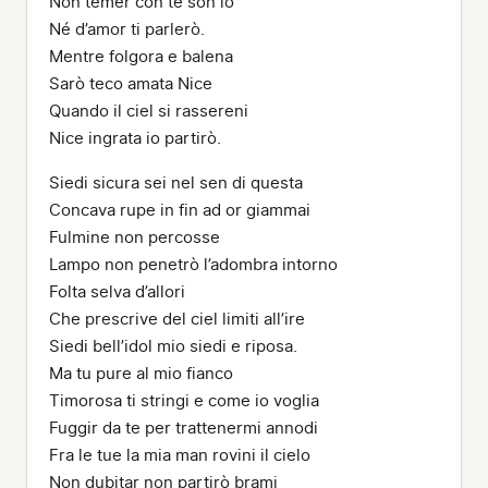
Non temer con te son io
Né d’amor ti parlerò.
Mentre folgora e balena
Sarò teco amata Nice
Quando il ciel si rassereni
Nice ingrata io partirò.
Siedi sicura sei nel sen di questa
Concava rupe in fin ad or giammai
Fulmine non percosse
Lampo non penetrò l’adombra intorno
Folta selva d’allori
Che prescrive del ciel limiti all’ire
Siedi bell’idol mio siedi e riposa.
Ma tu pure al mio fianco
Timorosa ti stringi e come io voglia
Fuggir da te per trattenermi annodi
Fra le tue la mia man rovini il cielo
Non dubitar non partirò brami