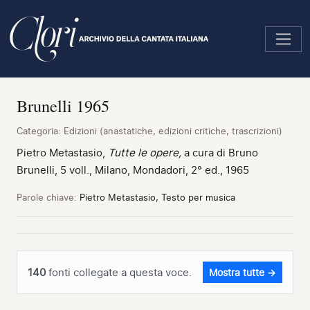
Salta
al
contenuto
principale
Brunelli 1965
Categoria:
Edizioni (anastatiche, edizioni critiche, trascrizioni)
Pietro Metastasio,
Tutte le opere,
a cura di Bruno
Brunelli, 5 voll., Milano, Mondadori, 2° ed., 1965
Parole chiave:
Pietro Metastasio, Testo per musica
140
fonti collegate a questa voce.
Mostra tutte →