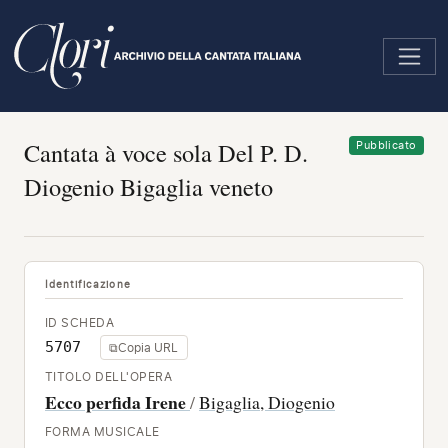
Salta
al
contenuto
principale
Cantata à voce sola Del P. D.
Pubblicato
Diogenio Bigaglia veneto
Identificazione
ID SCHEDA
5707
⧉
Copia URL
TITOLO DELL'OPERA
Ecco perfida Irene
/
Bigaglia, Diogenio
FORMA MUSICALE