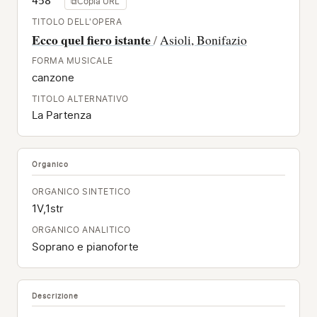
458
⧉
Copia URL
TITOLO DELL'OPERA
Ecco quel fiero istante
/
Asioli, Bonifazio
FORMA MUSICALE
canzone
TITOLO ALTERNATIVO
La Partenza
Organico
ORGANICO SINTETICO
1V,1str
ORGANICO ANALITICO
Soprano e pianoforte
Descrizione