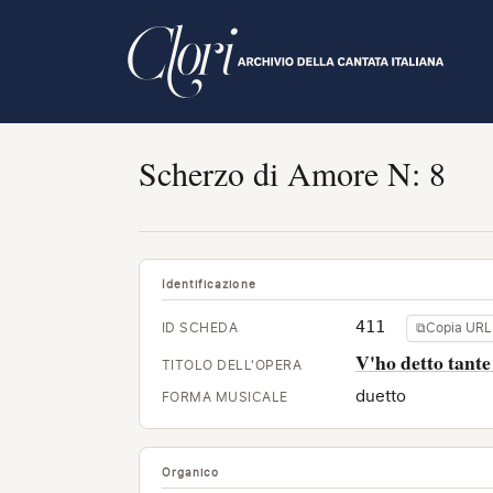
Salta
al
contenuto
principale
Scherzo di Amore N: 8
Identificazione
411
ID SCHEDA
⧉
Copia URL
V'ho detto tante
TITOLO DELL'OPERA
duetto
FORMA MUSICALE
Organico