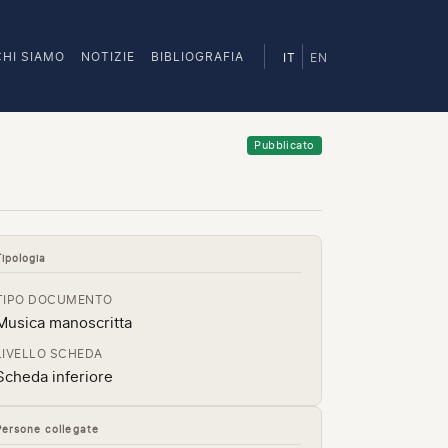
CHI SIAMO
NOTIZIE
BIBLIOGRAFIA
IT
EN
Pubblicato
Tipologia
TIPO DOCUMENTO
Musica manoscritta
LIVELLO SCHEDA
Scheda inferiore
Persone collegate