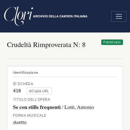
Salta
al
contenuto
principale
Crudeltà Rimproverata N: 8
Pubblicato
Identificazione
ID SCHEDA
410
⧉
Copia URL
TITOLO DELL'OPERA
Se con stille frequenti
/
Lotti, Antonio
FORMA MUSICALE
duetto