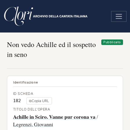
Salta
al
contenuto
principale
Non vedo Achille ed il sospetto
Pubblicato
in seno
Identificazione
ID SCHEDA
182
⧉
Copia URL
TITOLO DELL'OPERA
Achille in Sciro. Vanne pur corona va
/
Legrenzi, Giovanni