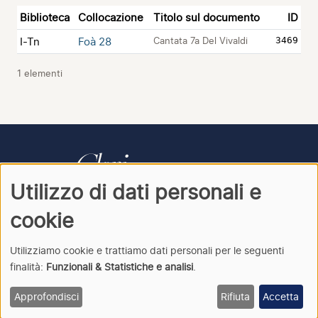
Biblioteca
Collocazione
Titolo sul documento
ID
I-Tn
Foà 28
Cantata 7a Del Vivaldi
3469
1 elementi
Utilizzo di dati personali e
CONTATTI
PRIVACY
ACCEDI
cookie
Utilizziamo cookie e trattiamo dati personali per le seguenti
finalità:
Funzionali & Statistiche e analisi
.
Clori
· Archivio della cantata italiana · © 2026
Approfondisci
Rifiuta
Accetta