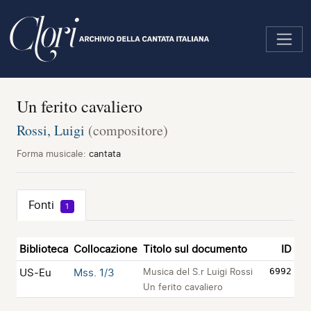
Salta
al
contenuto
principale
Un ferito cavaliero
Rossi, Luigi
(compositore)
Forma musicale:
cantata
Fonti
1
Biblioteca
Collocazione
Titolo sul documento
ID
US-Eu
Mss. 1/3
Musica del S.r Luigi Rossi
6992
Un ferito cavaliero