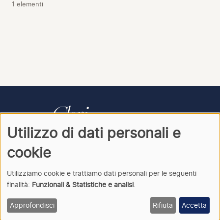
1 elementi
Utilizzo di dati personali e
CONTATTI
PRIVACY
ACCEDI
cookie
Utilizziamo cookie e trattiamo dati personali per le seguenti
finalità:
Funzionali & Statistiche e analisi
.
Clori
· Archivio della cantata italiana · © 2026
Approfondisci
Rifiuta
Accetta