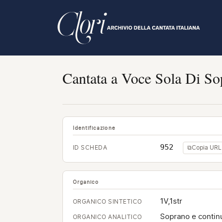
Salta
al
contenuto
principale
Cantata a Voce Sola Di Sop
Identificazione
952
ID SCHEDA
⧉
Copia URL
Organico
1V,1str
ORGANICO SINTETICO
Soprano e contin
ORGANICO ANALITICO