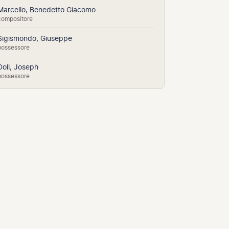
Marcello, Benedetto Giacomo
compositore
Sigismondo, Giuseppe
possessore
Doll, Joseph
possessore