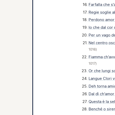
Farfalla che s
Regie soglie a
Perdono amor
Io che dal cor 
Per un vago d
Nel centro os
1016)
Fiamma ch'avv
1017)
Or che lungi s
Langue Clori 
Deh torna am
Dal dì ch'amo
Questa è la se
Benché o sire