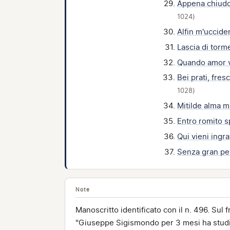
Appena chiudo
1024)
Alfin m'uccide
Lascia di torm
Quando amor v
Bei prati, fres
1028)
Mitilde alma 
Entro romito 
Qui vieni ingra
Senza gran p
Note
Manoscritto identificato con il n. 496. Sul f
"Giuseppe Sigismondo per 3 mesi ha studia