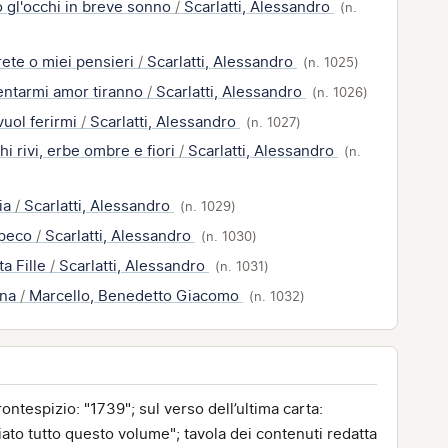
 gl'occhi in breve sonno
/
Scarlatti, Alessandro
(n.
rete o miei pensieri
/
Scarlatti, Alessandro
(n. 1025)
entarmi amor tiranno
/
Scarlatti, Alessandro
(n. 1026)
uol ferirmi
/
Scarlatti, Alessandro
(n. 1027)
chi rivi, erbe ombre e fiori
/
Scarlatti, Alessandro
(n.
mia
/
Scarlatti, Alessandro
(n. 1029)
speco
/
Scarlatti, Alessandro
(n. 1030)
ta Fille
/
Scarlatti, Alessandro
(n. 1031)
ena
/
Marcello, Benedetto Giacomo
(n. 1032)
rontespizio: "1739"; sul verso dell’ultima carta:
to tutto questo volume"; tavola dei contenuti redatta