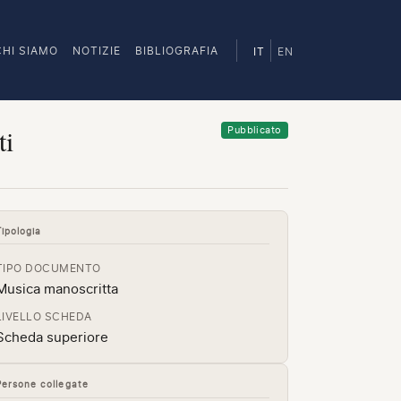
CHI SIAMO
NOTIZIE
BIBLIOGRAFIA
IT
EN
ti
Pubblicato
Tipologia
TIPO DOCUMENTO
Musica manoscritta
LIVELLO SCHEDA
Scheda superiore
Persone collegate