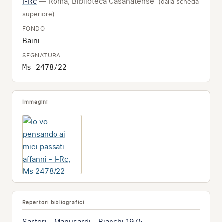
I-Rc
— Roma, Biblioteca Casanatense
(dalla scheda
superiore)
FONDO
Baini
SEGNATURA
Ms 2478/22
Immagini
Repertori bibliografici
Sartori - Manusardi - Bianchi 1975