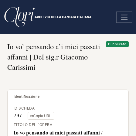
Salta
al
contenuto
principale
Io vo’ pensando a’i miei passati
Pubblicato
affanni | Del sig.r Giacomo
Carissimi
Identificazione
ID SCHEDA
797
⧉
Copia URL
TITOLO DELL'OPERA
Io vo pensando ai miei passati affanni
/