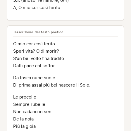
5.1:
(arioso, re minore, 6/4)
A, O mio cor così ferito
Trascrizione del testo poetico
O mio cor così ferito
Speri vita? O di morir?
S’un bel volto t’ha tradito
Datti pace col soffrir.
Da fosca nube suole
Di prima assai più bel nascere il Sole.
Le procelle
Sempre rubelle
Non cadano in sen
De la noia
Più la gioia