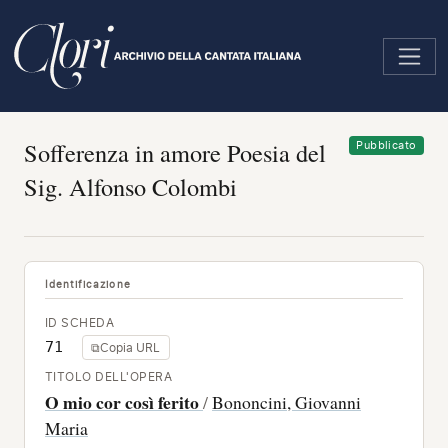
Salta
al
contenuto
principale
Sofferenza in amore Poesia del
Pubblicato
Sig. Alfonso Colombi
Identificazione
ID SCHEDA
71
⧉
Copia URL
TITOLO DELL'OPERA
O mio cor così ferito
/
Bononcini, Giovanni
Maria