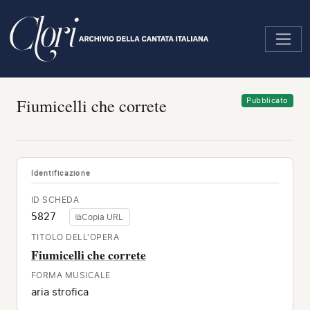
Salta
al
contenuto
principale
Fiumicelli che correte
Pubblicato
Identificazione
ID SCHEDA
5827
⧉
Copia URL
TITOLO DELL'OPERA
Fiumicelli che correte
FORMA MUSICALE
aria strofica