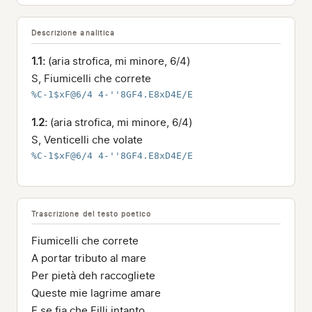
Descrizione analitica
1.1:
(aria strofica, mi minore, 6/4)
S, Fiumicelli che correte
%C-1$xF@6/4 4-''8GF4.E8xD4E/E
1.2:
(aria strofica, mi minore, 6/4)
S, Venticelli che volate
%C-1$xF@6/4 4-''8GF4.E8xD4E/E
Trascrizione del testo poetico
Fiumicelli che correte
A portar tributo al mare
Per pietà deh raccogliete
Queste mie lagrime amare
E se fia che Filli intanto