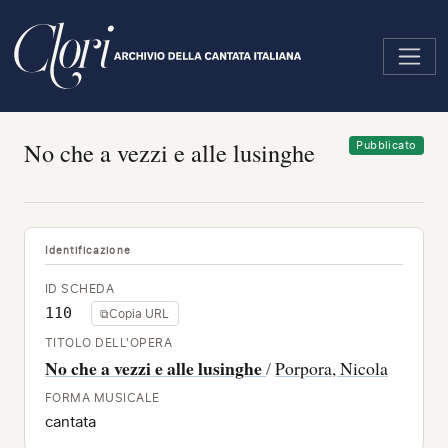
Salta
al
contenuto
principale
No che a vezzi e alle lusinghe
Pubblicato
Identificazione
ID SCHEDA
110
⧉
Copia URL
TITOLO DELL'OPERA
No che a vezzi e alle lusinghe
/
Porpora, Nicola
FORMA MUSICALE
cantata