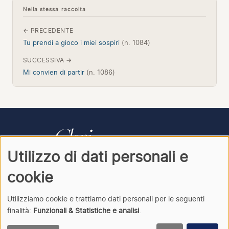
Nella stessa raccolta
← PRECEDENTE
Tu prendi a gioco i miei sospiri
(n. 1084)
SUCCESSIVA →
Mi convien di partir
(n. 1086)
Utilizzo di dati personali e
CONTATTI
PRIVACY
ACCEDI
cookie
Utilizziamo cookie e trattiamo dati personali per le seguenti
finalità:
Funzionali & Statistiche e analisi
.
Clori
· Archivio della cantata italiana · © 2026