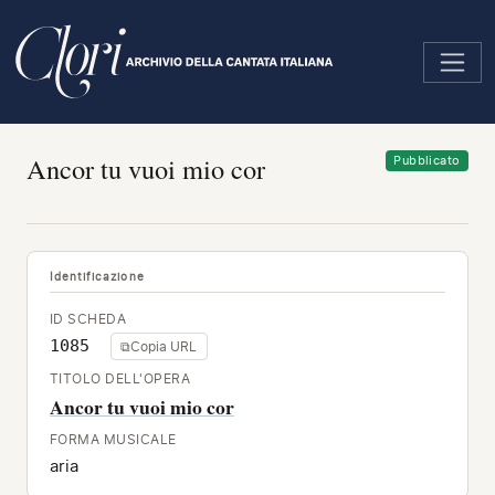
Salta
al
contenuto
principale
Ancor tu vuoi mio cor
Pubblicato
Identificazione
ID SCHEDA
1085
⧉
Copia URL
TITOLO DELL'OPERA
Ancor tu vuoi mio cor
FORMA MUSICALE
aria