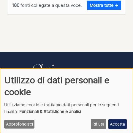
180
fonti collegate a questa voce.
Mostra tutte →
Utilizzo di dati personali e
CONTATTI
PRIVACY
ACCEDI
cookie
Utilizziamo cookie e trattiamo dati personali per le seguenti
finalità:
Funzionali & Statistiche e analisi
.
Clori
· Archivio della cantata italiana · © 2026
Approfondisci
Rifiuta
Accetta