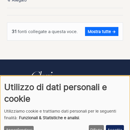
📎 Allegato
31
fonti collegate a questa voce.
Mostra tutte →
Utilizzo di dati personali e
CONTATTI
PRIVACY
ACCEDI
cookie
Utilizziamo cookie e trattiamo dati personali per le seguenti
finalità:
Funzionali & Statistiche e analisi
.
Clori
· Archivio della cantata italiana · © 2026
Approfondisci
Rifiuta
Accetta