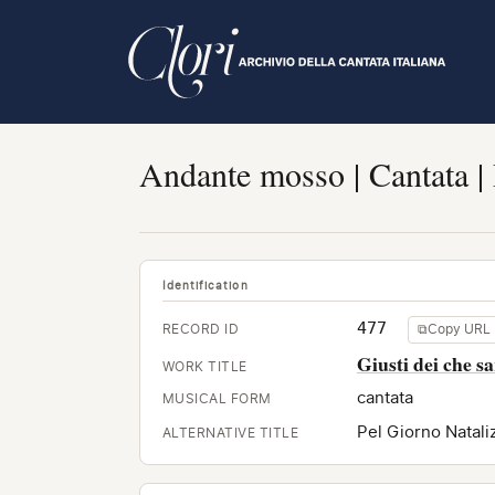
Skip
to
main
content
Andante mosso | Cantata |
Identification
477
RECORD ID
⧉
Copy URL
Giusti dei che s
WORK TITLE
cantata
MUSICAL FORM
Pel Giorno Natali
ALTERNATIVE TITLE