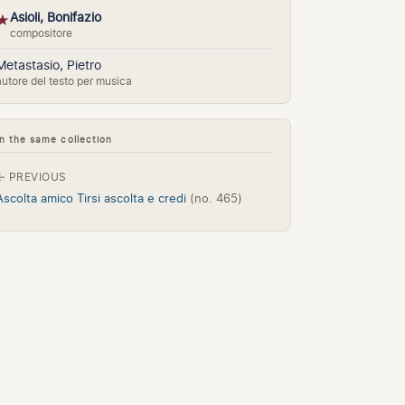
Asioli, Bonifazio
★
compositore
Metastasio, Pietro
autore del testo per musica
In the same collection
← PREVIOUS
Ascolta amico Tirsi ascolta e credi
(no. 465)