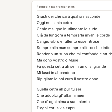
Poetical text transcription
Giusti dei che sarà qual si nasconde
Oggi nella mia cetra
Genio maligno inutilmente io sudo
Già da lung’ora a temprarla invan le corde
Cangio vibro e rallento esse ritrose
Sempre alla man sempre all’orecchie infid
Rendono un suon che mi confonde e strid
Ma dono vostro o Muse
Fu questa cetra ah se in un dì sì grande
Mi lasci in abbandono
Ripigliate io nol curo il vostro dono.
Quella cetra ah pur tu sei
Che addolcì gl’ affanni miei
Che d’ ogni alma a suo talento
D’ogni cor la via s’aprì.