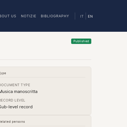
BOUT US
NOTIZIE
BIBLIOGRAPHY
IT
EN
Published
Type
DOCUMENT TYPE
Musica manoscritta
RECORD LEVEL
Sub-level record
Related persons