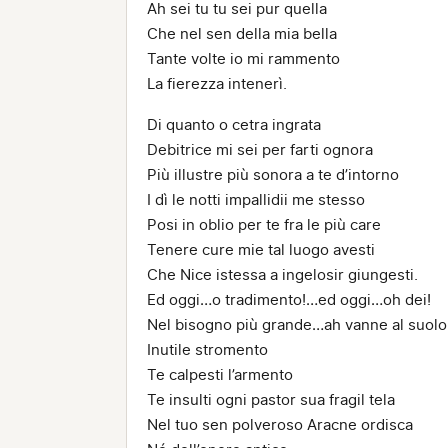
Ah sei tu tu sei pur quella
Che nel sen della mia bella
Tante volte io mi rammento
La fierezza intenerì.
Di quanto o cetra ingrata
Debitrice mi sei per farti ognora
Più illustre più sonora a te d’intorno
I dì le notti impallidii me stesso
Posi in oblio per te fra le più care
Tenere cure mie tal luogo avesti
Che Nice istessa a ingelosir giungesti.
Ed oggi…o tradimento!…ed oggi…oh dei!
Nel bisogno più grande…ah vanne al suolo
Inutile stromento
Te calpesti l’armento
Te insulti ogni pastor sua fragil tela
Nel tuo sen polveroso Aracne ordisca