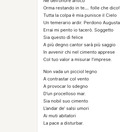
Né dell’onore antico
Orma restando in te…. folle che dico!
Tutta la colpa è mia punisce il Cielo
Un temerario ardir. Perdono Augusta
Errai mi pento io tacerò. Soggetto
Sia questo dì felice
A più degno cantor sarà più saggio
In avvenir chi nel cimento apprese
Col tuo valor a misurar l’imprese.
Non vada un picciol legno
A contrastar col vento
A provocar lo sdegno
D’un procelloso mar.
Sia nobil suo cimento
L’andar de’ salsi umori
Ai muti abitatori
La pace a disturbar.