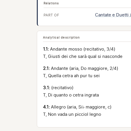
Relations
Cantate e Duetti 
PART OF
Analytical description
1.1:
Andante mosso (recitativo, 3/4)
T, Giusti dei che sarà qual si nasconde
2.1:
Andante (aria, Do maggiore, 2/4)
T, Quella cetra ah pur tu sei
3.1:
(recitativo)
T, Di quanto o cetra ingrata
4.1:
Allegro (aria, Si♭ maggiore, c)
T, Non vada un picciol legno